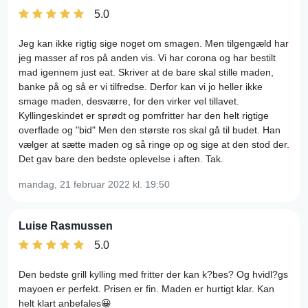
5.0
Jeg kan ikke rigtig sige noget om smagen. Men tilgengæld har
jeg masser af ros på anden vis. Vi har corona og har bestilt
mad igennem just eat. Skriver at de bare skal stille maden,
banke på og så er vi tilfredse. Derfor kan vi jo heller ikke
smage maden, desværre, for den virker vel tillavet.
Kyllingeskindet er sprødt og pomfritter har den helt rigtige
overflade og "bid" Men den største ros skal gå til budet. Han
vælger at sætte maden og så ringe op og sige at den stod der.
Det gav bare den bedste oplevelse i aften. Tak.
mandag, 21 februar 2022
kl. 19:50
Luise Rasmussen
5.0
Den bedste grill kylling med fritter der kan k?bes? Og hvidl?gs
mayoen er perfekt. Prisen er fin. Maden er hurtigt klar. Kan
helt klart anbefales😀