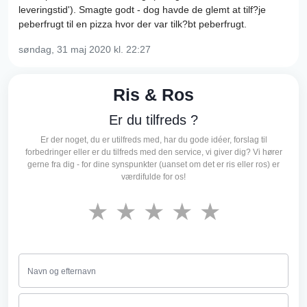
leveringstid'). Smagte godt - dog havde de glemt at tilf?je
peberfrugt til en pizza hvor der var tilk?bt peberfrugt.
søndag, 31 maj 2020
kl. 22:27
Ris & Ros
Er du tilfreds ?
Er der noget, du er utilfreds med, har du gode idéer, forslag til
forbedringer eller er du tilfreds med den service, vi giver dig? Vi hører
gerne fra dig - for dine synspunkter (uanset om det er ris eller ros) er
værdifulde for os!
★
★
★
★
★