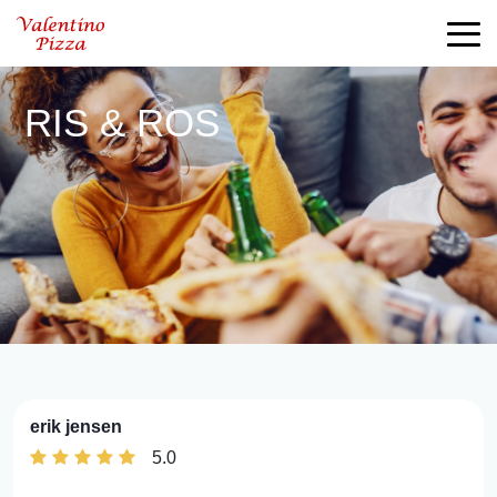
RIS & ROS
erik jensen
5.0